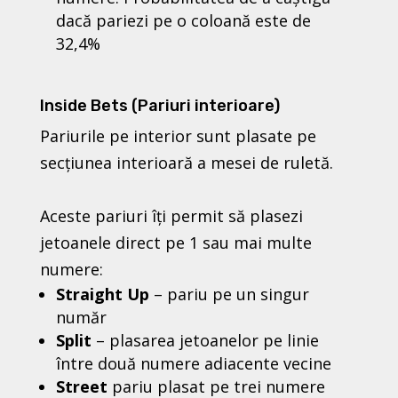
dacă pariezi pe o coloană este de
32,4%
Inside Bets (Pariuri interioare)
Pariurile pe interior sunt plasate pe
secțiunea interioară a mesei de ruletă.
Aceste pariuri îți permit să plasezi
jetoanele direct pe 1 sau mai multe
numere:
Straight Up
– pariu pe un singur
număr
Split
– plasarea jetoanelor pe linie
între două numere adiacente vecine
Street
pariu plasat pe trei numere