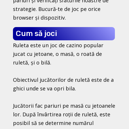
pariuri și verificați sfaturile noastre de
strategie. Bucură-te de joc pe orice
browser și dispozitiv.
Cum să joci
Ruleta este un joc de cazino popular
jucat cu jetoane, o masă, o roată de
ruletă, și o bilă.
Obiectivul jucătorilor de ruletă este de a
ghici unde se va opri bila.
Jucătorii fac pariuri pe masă cu jetoanele
lor. După învârtirea roții de ruletă, este
posibil să se determine numărul