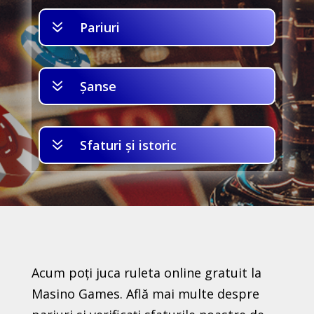
7
Pariuri
7
Șanse
7
Sfaturi și istoric
Acum poți juca ruleta online gratuit la
Masino Games. Află mai multe despre