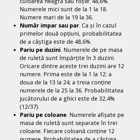
culoarea neagră sau roșie: 48,6%.
Numerele mici sunt de la 1 la 18.
Numere mari de la 19 la 36.
Număr impar sau par
. Ca și în cazul
primelor două opțiuni, probabilitatea
de a câștiga este de 48,6%.
Pariu pe duzini
. Numerele de pe masa
de ruletă sunt împărțite în 3 duzini.
Oricare dintre aceste trei duzini are 12
numere. Prima este de la 1 la 12; a
doua de la 13 la 24; a treia conține
numerele de la 25 la 36. Probabilitatea
jucătorului de a ghici este de 32,4%
(12/37).
Pariu pe coloane
. Numerele afișate pe
masa de ruletă sunt separate în trei
coloane. Fiecare coloană conține 12
numere. Probabilitatea de a câștiga