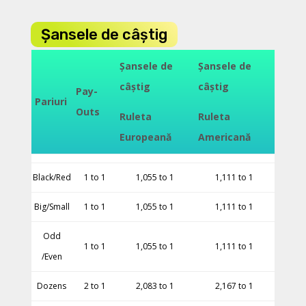
Șansele de câștig
Șansele de
Șansele de
câștig
câștig
Pay-
Pariuri
Outs
Ruleta
Ruleta
Europeană
Americană
Black/Red
1 to 1
1,055 to 1
1,111 to 1
Big/Small
1 to 1
1,055 to 1
1,111 to 1
Odd
1 to 1
1,055 to 1
1,111 to 1
/Even
Dozens
2 to 1
2,083 to 1
2,167 to 1