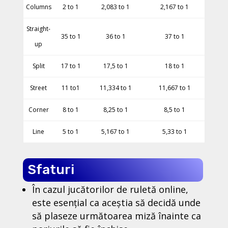
Columns
2 to 1
2,083 to 1
2,167 to 1
Straight-
35 to 1
36 to 1
37 to 1
up
Split
17 to 1
17,5 to 1
18 to 1
Street
11 to1
11,334 to 1
11,667 to 1
Corner
8 to 1
8,25 to 1
8,5 to 1
Line
5 to 1
5,167 to 1
5,33 to 1
Sfaturi
În cazul jucătorilor de ruletă online,
este esențial ca aceștia să decidă unde
să plaseze următoarea miză înainte ca