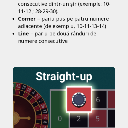
consecutive dintr-un șir (exemple: 10-
11-12 ; 28-29-30).
Corner
– pariu pus pe patru numere
adiacente (de exemplu, 10-11-13-14)
Line
– pariu pe două rânduri de
numere consecutive